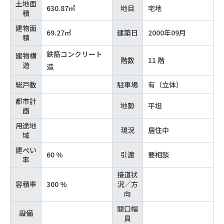
土地面
630.87㎡
地目
宅地
積
建物面
69.27㎡
建築日
2000年09月
積
鉄筋コンクリート
建物構
階数
11 階
造
造
総戸数
駐車場
有（立体）
都市計
地勢
平坦
画
用途地
現況
居住中
域
建ぺい
60 %
引渡
要相談
率
接道状
容積率
300 %
況／方
向
間口幅
設備
員