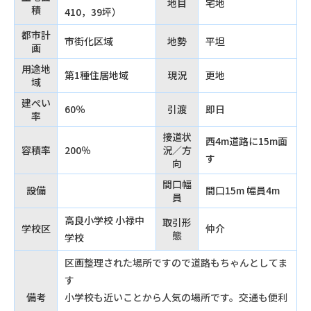
地目
宅地
積
410，39坪）
都市計
市街化区域
地勢
平坦
画
用途地
第1種住居地域
現況
更地
域
建ぺい
60％
引渡
即日
率
接道状
西4m道路に15m面
容積率
200％
況／方
す
向
間口幅
設備
間口15m 幅員4m
員
高良小学校 小禄中
取引形
学校区
仲介
態
学校
区画整理された場所ですので道路もちゃんとしてま
す
備考
小学校も近いことから人気の場所です。交通も便利