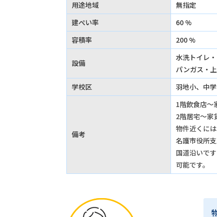
用途地域
無指定
建ぺい率
60 %
容積率
200 %
水洗トイレ・
設備
パンガス・上
学校区
羽地小、中学
1階飲食店～家
2階居宅～家賃
物件近くには
備考
名護市役所支
国道沿いです
可能です。