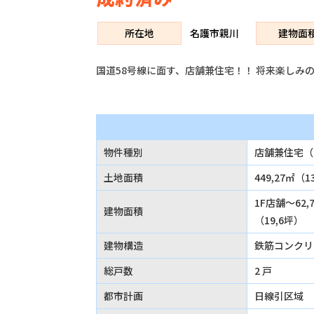
所在地
名護市親川
建物面
国道58号線に面す、店舗兼住宅！！ 将来楽しみ
物件種別
店舗兼住宅（
土地面積
449,27㎡（
1F店舗～62,
建物面積
（19,6坪）
建物構造
鉄筋コンクリ
総戸数
2 戸
都市計画
日線引区域