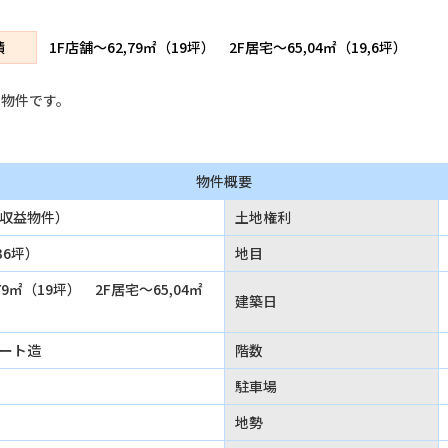
積
1F店舗～62,79㎡（19坪） 2F居宅～65,04㎡（19,6坪）
の物件です。
物件概要
収益物件）
土地権利
136坪）
地目
79㎡（19坪） 2F居宅～65,04㎡
建築日
ート造
階数
駐車場
地勢