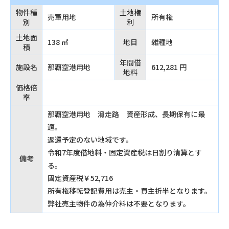
物件種
土地権
売軍用地
所有権
別
利
土地面
138 ㎡
地目
雑種地
積
年間借
施設名
那覇空港用地
612,281 円
地料
価格倍
率
那覇空港用地 滑走路 資産形成、長期保有に最
適。
返還予定のない地域です。
令和7年度借地料・固定資産税は日割り清算とす
備考
る。
固定資産税￥52,716
所有権移転登記費用は売主・買主折半となります。
弊社売主物件の為仲介料は不要となります。