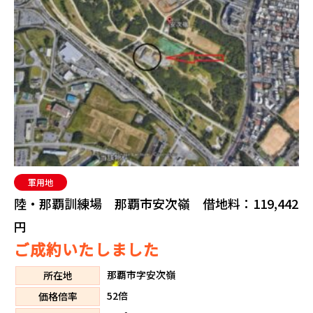
軍用地
陸・那覇訓練場 那覇市安次嶺 借地料：119,442
円
ご成約いたしました
那覇市字安次嶺
所在地
52倍
価格倍率