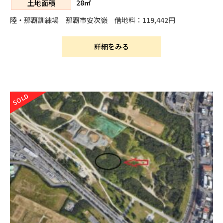
28㎡
土地面積
陸・那覇訓練場 那覇市安次嶺 借地料：119,442円
詳細をみる
SOLD