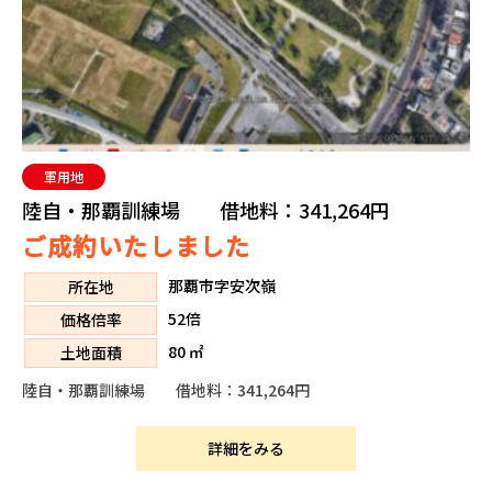
軍用地
陸自・那覇訓練場 借地料：341,264円
ご成約いたしました
那覇市字安次嶺
所在地
52倍
価格倍率
80 ㎡
土地面積
陸自・那覇訓練場 借地料：341,264円
詳細をみる