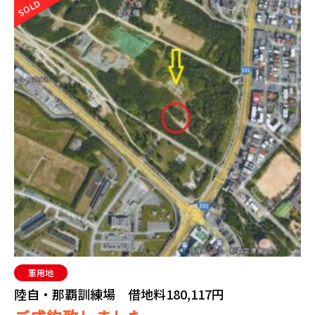
SOLD
軍用地
陸自・那覇訓練場 借地料180,117円