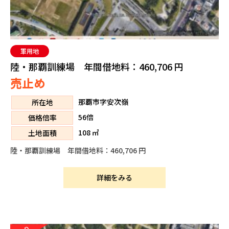
軍用地
陸・那覇訓練場 年間借地料：460,706 円
売止め
那覇市字安次嶺
所在地
56倍
価格倍率
108 ㎡
土地面積
陸・那覇訓練場 年間借地料：460,706 円
詳細をみる