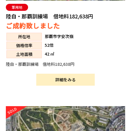
軍用地
陸自・那覇訓練場 借地料182,638円
ご成約致しました
那覇市字安次嶺
所在地
52倍
価格倍率
42 ㎡
土地面積
陸自・那覇訓練場 借地料182,638円
詳細をみる
SOLD