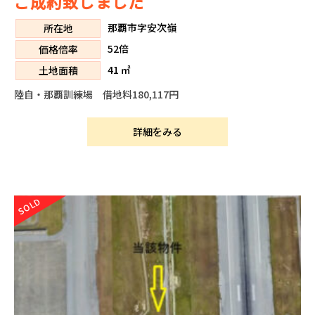
ご成約致しました
那覇市字安次嶺
所在地
52倍
価格倍率
41 ㎡
土地面積
陸自・那覇訓練場 借地料180,117円
詳細をみる
SOLD