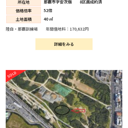
那覇市字安次嶺 8区画成約済
所在地
52倍
価格倍率
40 ㎡
土地面積
陸自・那覇訓練場 年間借地料：170,632円
詳細をみる
SOLD